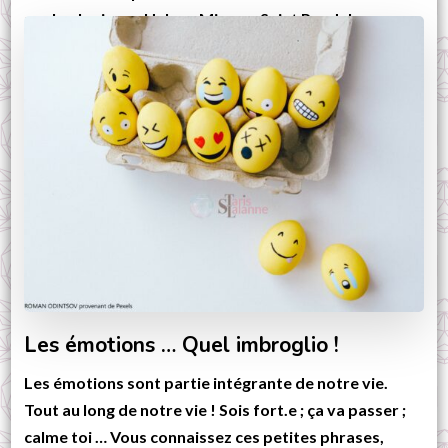
sophrologie sur Habas, Misson, Saint Pandelon,
Estibeaux, Pomarez et Ossages. Les modalités des
ateliers collectifs de sophrologie Pour tout
renseignement et inscription, merci de bien vouloir …
CONTINUER LA LECTURE
Les émotions … Quel imbroglio !
Les émotions sont partie intégrante de notre vie.
Tout au long de notre vie ! Sois fort.e ; ça va passer ;
calme toi … Vous connaissez ces petites phrases,