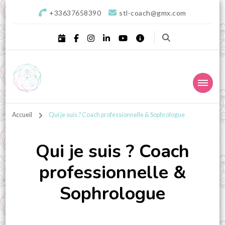
+33637658390
stl-coach@gmx.com
STL Coaching
Donnons valeurs, sens & équilibre à votre projet !
professionnel, Sophrologie
Accueil
Qui je suis ? Coach professionnelle & Sophrologue
& Développement
Qui je suis ? Coach
personnel – Landes,
professionnelle &
Aquitaine
Sophrologue