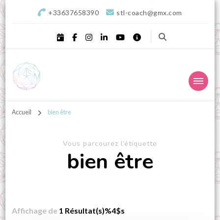
+33637658390
stl-coach@gmx.com
STL Coaching
Donnons valeurs, sens & équilibre à votre projet !
professionnel, Sophrologie
Accueil
bien être
& Développement
Vous parcourez l’étiquette
personnel – Landes,
bien être
Aquitaine
Affichage de
1 Résultat(s)%4$s