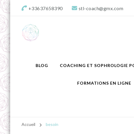
+33637658390
stl-coach@gmx.com
STL Coaching profession
Donnons valeurs, sens & équilibre à votre projet !
Aquitaine
BLOG
COACHING ET SOPHROLOGIE PO
FORMATIONS EN LIGNE
Accueil
besoin