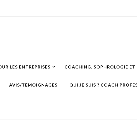
nel, Sophrologie & Développ
UR LES ENTREPRISES
COACHING, SOPHROLOGIE ET
AVIS/TÉMOIGNAGES
QUI JE SUIS ? COACH PROF