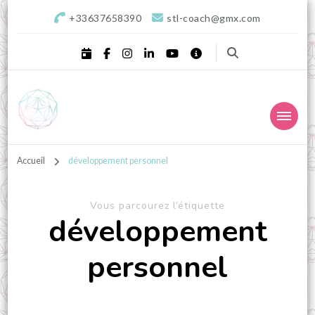
+33637658390
stl-coach@gmx.com
STL Coaching
Donnons valeurs, sens & équilibre à votre projet !
professionnel, Sophrologie
Accueil
développement personnel
& Développement
Vous parcourez l’étiquette
personnel – Landes,
développement
Aquitaine
personnel