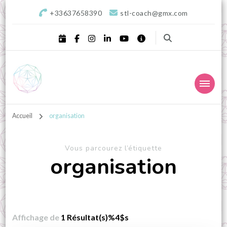
+33637658390
stl-coach@gmx.com
STL Coaching
Donnons valeurs, sens & équilibre à votre projet !
professionnel, Sophrologie
Accueil
organisation
& Développement
Vous parcourez l’étiquette
personnel – Landes,
organisation
Aquitaine
Affichage de
1 Résultat(s)%4$s