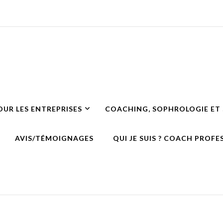
nel, Sophrologie & Développ
UR LES ENTREPRISES
COACHING, SOPHROLOGIE ET
AVIS/TÉMOIGNAGES
QUI JE SUIS ? COACH PROF