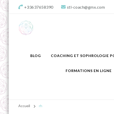
+33637658390
stl-coach@gmx.com
STL Coaching profession
Donnons valeurs, sens & équilibre à votre projet !
Aquitaine
BLOG
COACHING ET SOPHROLOGIE PO
FORMATIONS EN LIGNE
Accueil
rh