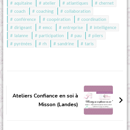
aquitaine
atelier
atlantiques
chernet
coach
coaching
collaboration
conférence
coopération
coordination
dirigeant
emcc
entreprise
intelligence
lalanne
participation
pau
piiers
pyrénées
rh
sandrine
taris
Navigation
d'article
Ateliers Confiance en soi à
Misson (Landes)