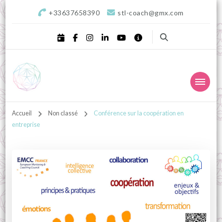
+33637658390
stl-coach@gmx.com
STL Coaching
Donnons valeurs, sens & équilibre à votre projet !
professionnel, Sophrologie
Accueil
Non classé
Conférence sur la coopération en
entreprise
& Développement
personnel – Landes,
Aquitaine