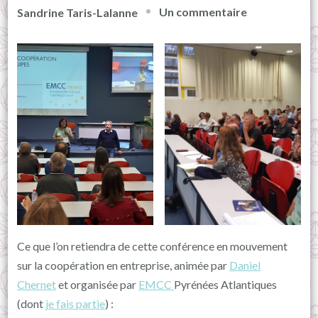
sur
Un commentaire
Sandrine Taris-Lalanne
Conférence
sur
la
coopération
en
entreprise
Ce que l’on retiendra de cette conférence en mouvement
sur la coopération en entreprise, animée par
Daniel
Chernet
et organisée par
EMCC
Pyrénées Atlantiques
(dont
je fais partie
) :